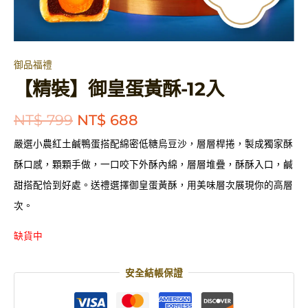
御品福禮
【精裝】御皇蛋黃酥-12入
原
目
NT$
799
NT$
688
始
前
嚴選小農紅土鹹鴨蛋搭配綿密低糖烏豆沙，層層桿捲，製成獨家酥
價
價
酥口感，顆顆手做，一口咬下外酥內綿，層層堆疊，酥酥入口，鹹
格：
格：
甜搭配恰到好處。送禮選擇御皇蛋黃酥，用美味層次展現你的高層
NT$ 799。
NT$ 688。
次。
缺貨中
安全結帳保證