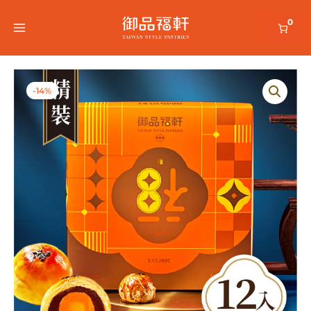
跳
0
至
主
要
-14%
內
容