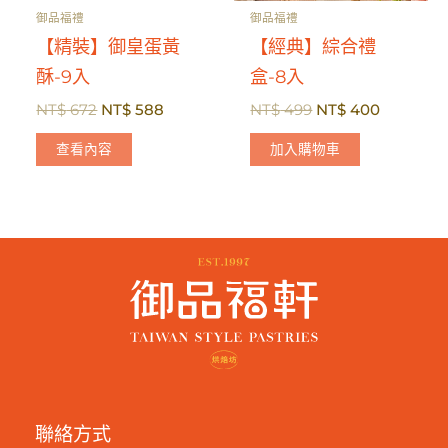
御品福禮
御品福禮
【精裝】御皇蛋黃
【經典】綜合禮
酥-9入
盒-8入
原
目
原
目
NT$
672
NT$
588
NT$
499
NT$
400
始
前
始
前
價
價
價
價
查看內容
加入購物車
格：
格：
格：
格：
NT$ 672。
NT$ 588。
NT$ 499。
NT$ 40
聯絡方式