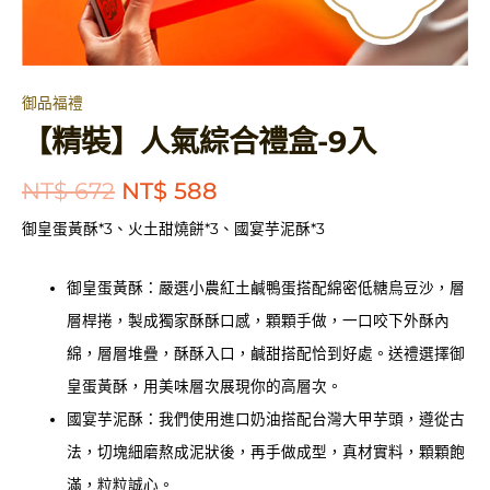
御品福禮
【精裝】人氣綜合禮盒-9入
原
目
NT$
672
NT$
588
始
前
御皇蛋黃酥*3、火土甜燒餅*3、國宴芋泥酥*3
價
價
格：
格：
御皇蛋黃酥：嚴選小農紅土鹹鴨蛋搭配綿密低糖烏豆沙，層
NT$ 672。
NT$ 588。
層桿捲，製成獨家酥酥口感，顆顆手做，一口咬下外酥內
綿，層層堆疊，酥酥入口，鹹甜搭配恰到好處。送禮選擇御
皇蛋黃酥，用美味層次展現你的高層次。
國宴芋泥酥：我們使用進口奶油搭配台灣大甲芋頭，遵從古
法，切塊細磨熬成泥狀後，再手做成型，真材實料，顆顆飽
滿，粒粒誠心。