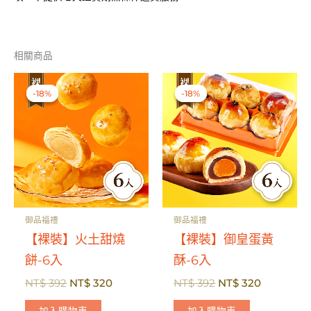
相關商品
-18%
-18%
-18%
-18%
御品福禮
御品福禮
【裸裝】火土甜燒
【裸裝】御皇蛋黃
餅-6入
酥-6入
原
目
原
目
NT$
392
NT$
320
NT$
392
NT$
320
始
前
始
前
價
價
價
價
加入購物車
加入購物車