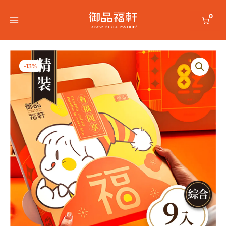
跳
0
至
主
要
-13%
內
容