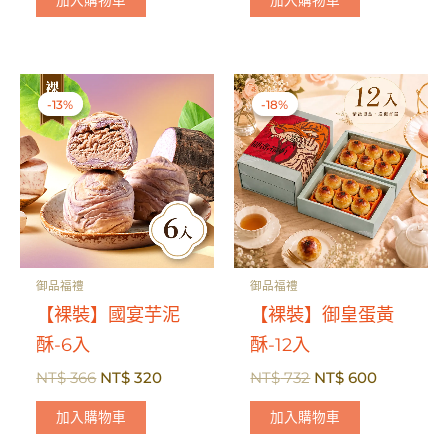
格：
格：
格：
格：
NT$ 392。
NT$ 320。
NT$ 392。
NT$ 320
-13%
-13%
-18%
-18%
御品福禮
御品福禮
【裸裝】國宴芋泥
【裸裝】御皇蛋黃
酥-6入
酥-12入
原
目
原
目
NT$
366
NT$
320
NT$
732
NT$
600
始
前
始
前
價
價
價
價
加入購物車
加入購物車
格：
格：
格：
格：